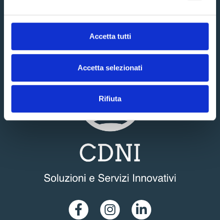
News
Contatti
Documenti
Accetta tutti
Accetta selezionati
Rifiuta