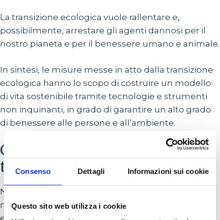
La transizione ecologica vuole rallentare e,
possibilmente, arrestare gli agenti dannosi per il
nostro pianeta e per il benessere umano e animale.
In sintesi, le misure messe in atto dalla transizione
ecologica hanno lo scopo di costruire un modello
di vita sostenibile tramite tecnologie e strumenti
non inquinanti, in grado di garantire un alto grado
di benessere alle persone e all’ambiente.
Come possiamo aiutarti nella
transizione ecologica?
Consenso
Dettagli
Informazioni sui cookie
Noi di CDNI ci occupiamo da anni di installazione e
manutenzione di impianti sostenibili e ad alta
Questo sito web utilizza i cookie
efficienza energetica: impianti fotovoltaici, pompe