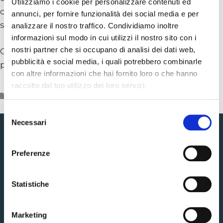
Utilizziamo i cookie per personalizzare contenuti ed
di calore e torrette di ricarica sono la nostra
annunci, per fornire funzionalità dei social media e per
specialità.
analizzare il nostro traffico. Condividiamo inoltre
informazioni sul modo in cui utilizzi il nostro sito con i
nostri partner che si occupano di analisi dei dati web,
Contattaci: riceverai subito una consulenza
pubblicità e social media, i quali potrebbero combinarle
personalizzata.
con altre informazioni che hai fornito loro o che hanno
raccolto dal tuo utilizzo dei loro servizi.
Categorie
News & Promo
Selezione
Necessari
del
Menu
consenso
Preferenze
Chi siamo
Statistiche
I Servizi
Configuratore impianti
Marketing