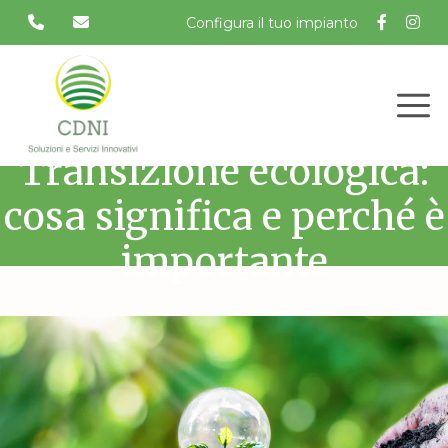
Vai
Configura il tuo impianto
al
contenuto
Transizione ecologica:
cosa significa e perché è
importante