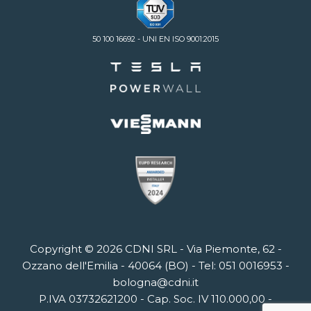
50 100 16692 - UNI EN ISO 9001:2015
Copyright © 2026
CDNI SRL
-
Via Piemonte, 62
-
Ozzano dell'Emilia
- 40064 (
BO
)
- Tel:
051 0016953
-
bologna@cdni.it
P.IVA 03732621200 - Cap. Soc. IV 110.000,00 -