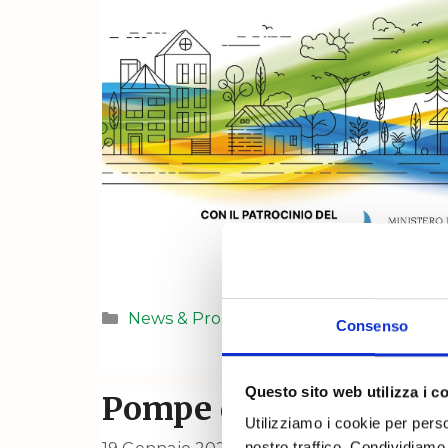
Categorie
News & Promo
Consenso
Questo sito web utilizza i c
Pompe di calore: dove
Utilizziamo i cookie per perso
19 Gennaio 2023
nostro traffico. Condividiamo 