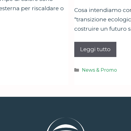
 esterna per riscaldare o
Cosa intendiamo con
“transizione ecolog
costruire un futuro s
Leggi tutto
Categorie
News & Promo