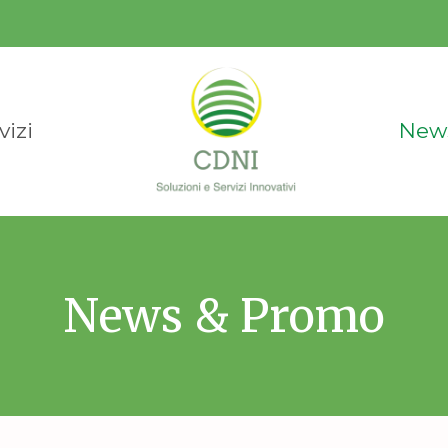
vizi
New
News & Promo