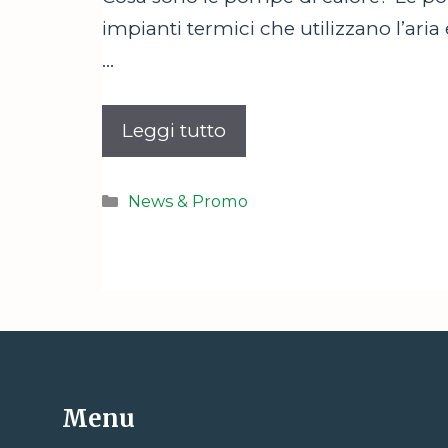
impianti termici che utilizzano l’aria
…
Leggi tutto
Categorie
News & Promo
Menu