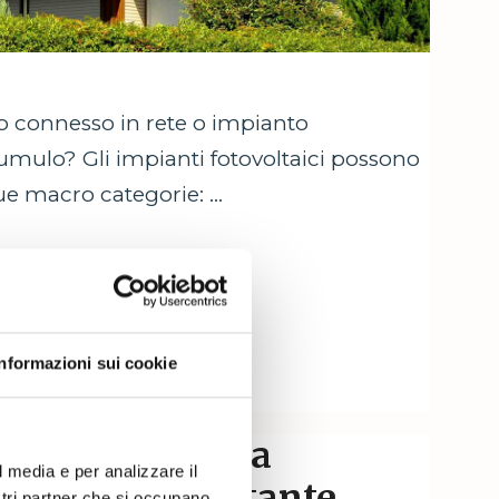
o connesso in rete o impianto
umulo? Gli impianti fotovoltaici possono
due macro categorie: …
Informazioni sui cookie
 ecologica: cosa
l media e per analizzare il
perché è importante
ostri partner che si occupano