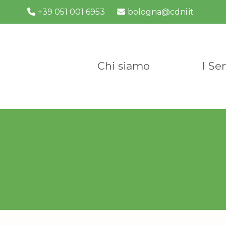
Vai
+39 051 001 6953
bologna@cdni.it
al
contenuto
Chi siamo
I Ser