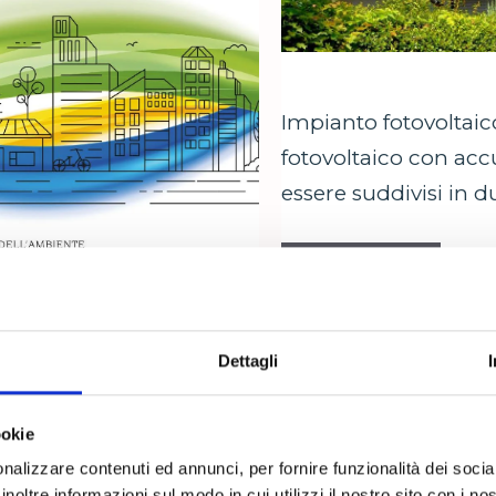
Impianto fotovoltaic
fotovoltaico con acc
essere suddivisi in 
Leggi tutto
Categorie
News & Promo
Dettagli
ookie
 si installano?
Transizione
nalizzare contenuti ed annunci, per fornire funzionalità dei socia
significa e 
inoltre informazioni sul modo in cui utilizzi il nostro sito con i n