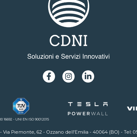
00 16692 - UNI EN ISO 9001:2015
-
Via Piemonte, 62
-
Ozzano dell'Emilia
- 40064 (
BO
)
- Tel:
0