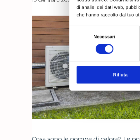
di analisi dei dati web, pubbl
che hanno raccolto dal tuo uti
Selezione
Necessari
del
consenso
Rifiuta
Cosa sono le pompe di calore? Le p