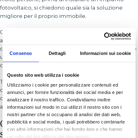
fotovoltaico, si chiedono quale sia la soluzione
migliore per il proprio immobile.
Generalmente, gli impianti fotovoltaici con
accumulo rappresentano l’opzione più richiesta e
consigliata: questo perché consentono di acquisire
Consenso
Dettagli
Informazioni sui cookie
un alto grado di indipendenza rispetto alla rete di
distribuzione elettrica.
Questo sito web utilizza i cookie
Tuttavia, sono tanti i fattori da prendere in
Utilizziamo i cookie per personalizzare contenuti ed
considerazione prima di scegliere fra un impianto
annunci, per fornire funzionalità dei social media e per
connesso e un impianto isolato, primo fra tutti le
analizzare il nostro traffico. Condividiamo inoltre
abitudini di chi abita l’immobile o l’ufficio.
informazioni sul modo in cui utilizzi il nostro sito con i
nostri partner che si occupano di analisi dei dati web,
Come possiamo aiutarti a
pubblicità e social media, i quali potrebbero combinarle
con altre informazioni che hai fornito loro o che hanno
scegliere l’opzione migliore?
raccolto dal tuo utilizzo dei loro servizi.