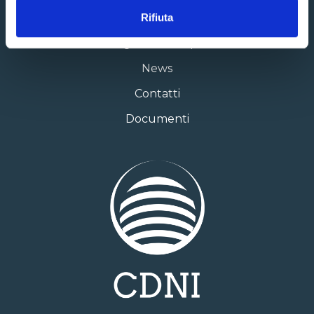
I Servizi
Rifiuta
Configuratore impianti
News
Contatti
Documenti