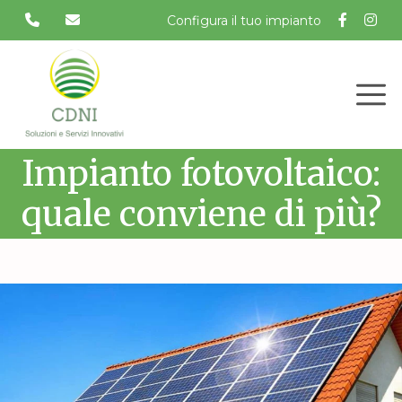
Vai
Configura il tuo impianto
al
contenuto
Impianto fotovoltaico:
quale conviene di più?